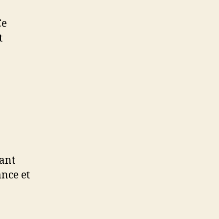
Ce
t
tant
ance et