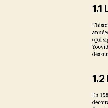
1.1
L’hist
année
(qui s
Yoovid
des ou
1.2
En 198
décou