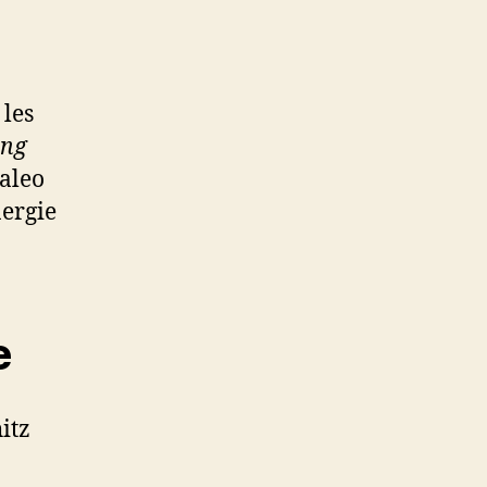
 les
eng
haleo
nergie
e
itz