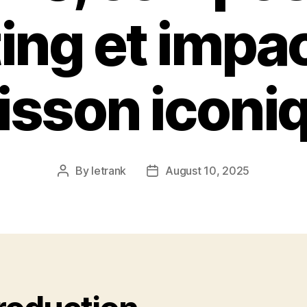
ing et impac
isson iconi
By
letrank
August 10, 2025
Post
Post
author
date