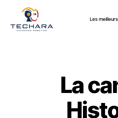
Les meilleurs
techara
La ca
Histo