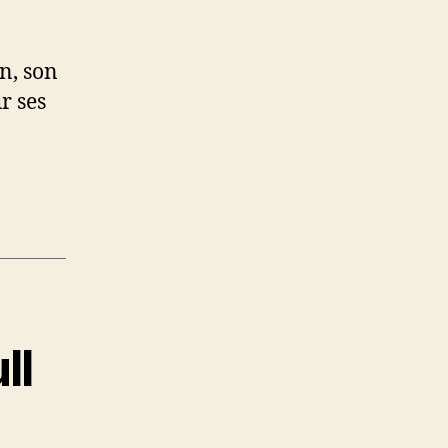
n, son
r ses
ll