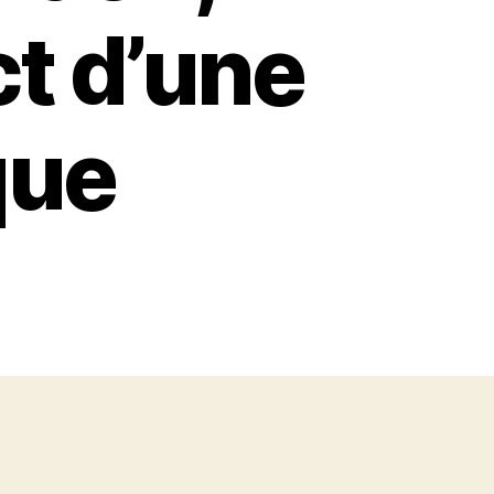
t d’une
que