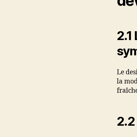
de
2.1
sym
Le desi
la mod
fraîch
2.2