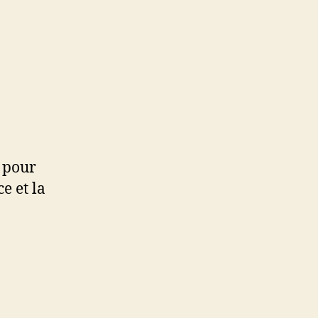
t pour
e et la