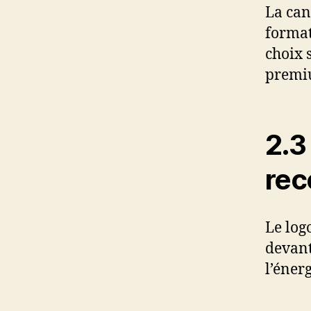
La can
format
choix 
premiu
2.3
rec
Le log
devant 
l’énerg