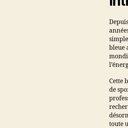
In
Depuis
années
simple
bleue 
mondia
l’énerg
Cette 
de spo
profes
recher
désorm
toute 