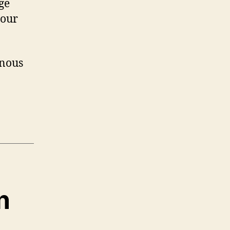
ge
pour
 nous
n