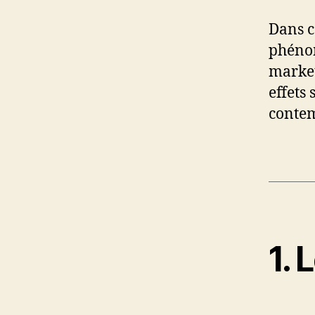
Dans c
phénom
market
effets 
conte
1. 