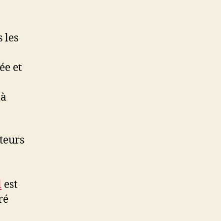
 les
ée et
 à
teurs
l
est
ré