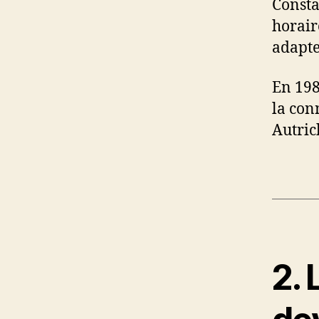
Consta
horair
adapte
En 198
la con
Autric
2. 