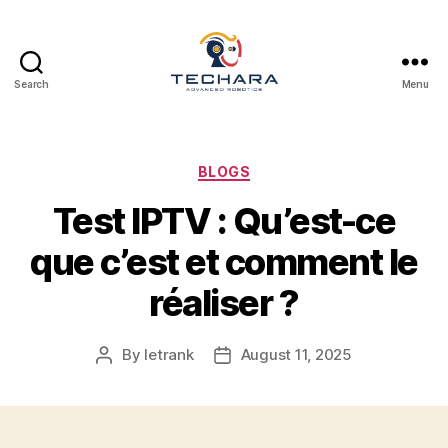
Search
Menu
techara
Categories
BLOGS
Test IPTV : Qu’est-ce
que c’est et comment le
réaliser ?
By
letrank
August 11, 2025
Post
Post
author
date